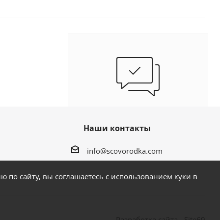
Наши специалисты ответят на
любой интересующий вопрос по
Наши контакты
услуге
info@scovorodka.com
Задать вопрос
 по сайту, вы соглашаетесь с использованием куки в
Разработка сайта - Site69