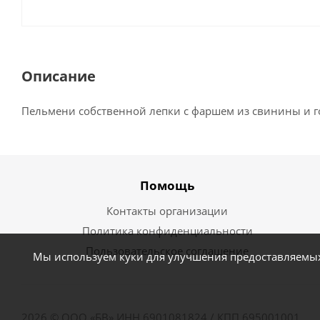
Описание
Пельмени собственной лепки с фаршем из свинины и 
Помощь
Контакты организации
Политика конфиденциальности
Пользовательское соглашение
Мы используем куки для улучшения предоставляемых 
2026 © ООО «БВ» ИНН 6901081824 / КПП 695001001